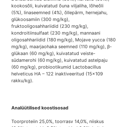
kookosõli, kuivatatud õuna viljaliha, lõheõli
(5%), linaseemned (4%), õllepärm, hernejahu,
glükoosamiin (300 mg/kg),
fruktooligosahhariidid (230 mg/kg),
kondroitiinsulfaat (230 mg/kg), mannaani
oligosahhariidid (180 mg/kg), Mojave yucca (180
mg/kg), maarjaohaka seemned (110 mg/kg), β-
glükaan (60 mg/kg), kuivatatud veiste-
südamerohi (60 mg/kg), kuivatatud astelpaju
(60 mg/kg), probiootikumid Lactobacillus
helveticus HA – 122 inaktiveeritud (15×109
rakku/kg).
Analüütilised koostisosad
Toorproteiin 25,0%, toorrasv 14,0%, niiskus