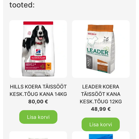
tooted:
HILLS KOERA TÄISSÖÖT
LEADER KOERA
KESK.TÕUG KANA 14KG
TÄISSÖÖT KANA
80,00
€
KESK.TÕUG 12KG
48,99
€
Lisa korvi
Lisa korvi