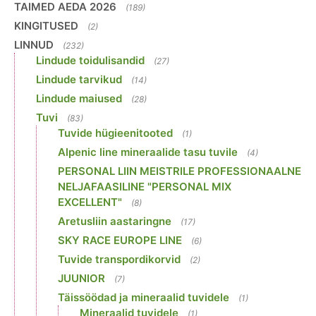
TAIMED AEDA 2026
(189)
KINGITUSED
(2)
LINNUD
(232)
Lindude toidulisandid
(27)
Lindude tarvikud
(14)
Lindude maiused
(28)
Tuvi
(83)
Tuvide hügieenitooted
(1)
Alpenic line mineraalide tasu tuvile
(4)
PERSONAL LIIN MEISTRILE PROFESSIONAALNE
NELJAFAASILINE "PERSONAL MIX
EXCELLENT"
(8)
Aretusliin aastaringne
(17)
SKY RACE EUROPE LINE
(6)
Tuvide transpordikorvid
(2)
JUUNIOR
(7)
Täissöödad ja mineraalid tuvidele
(1)
Mineraalid tuvidele
(1)