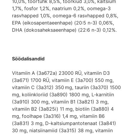
10,0%, toortuhk 8,5%, toorkiud 3,0%, kaltsium
1,7%, fosfor 1,2%, naatrium 0,2%, oomega-3
rasvhapped 1,0%, oomega-6 rasvhapped 0,8%,
EPA (eikosapentaeenhape) (20:5 n-3) 0,06%,
DHA (dokosaheksaeenhape) (22:6 n-3) 0,12%.
Söödalisandid
Vitamiin A (3a672a) 23000 RÜ, vitamiin D3
(3a671) 1700 RÜ, vitamiin E (3a700) 550 mg,
vitamiin C (3a312) 350 mg, tauriin (3a370) 1500
mg, koliinkloriid (3a890) 1800 mg, L-karnitiin
(3a910) 300 mg, vitamiin B1 (3a821) 3 mg,
vitamiin B2 (3a825i) 11 mg, biotiin (3a880) 4
mg, foolhape (3a316) 1,4 mg, vitamiin B6
(3a831) 3 mg, D-kaltsiumpantotenaat (3a841)
30 mg, niatsiinamiid (3a315) 38 mg, vitamiin