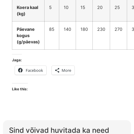
Koera kaal
5
10
15
20
25
(kg)
Päevane
85
140
180
230
270
kogus
(g/päevas)
Jaga:
Facebook
More
Like this:
Sind võivad huvitada ka need