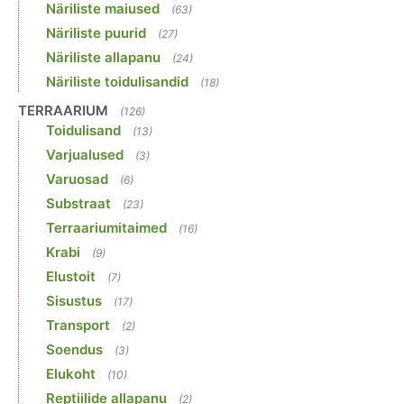
Näriliste maiused
(63)
Näriliste puurid
(27)
Näriliste allapanu
(24)
Näriliste toidulisandid
(18)
TERRAARIUM
(126)
Toidulisand
(13)
Varjualused
(3)
Varuosad
(6)
Substraat
(23)
Terraariumitaimed
(16)
Krabi
(9)
Elustoit
(7)
Sisustus
(17)
Transport
(2)
Soendus
(3)
Elukoht
(10)
Reptiilide allapanu
(2)