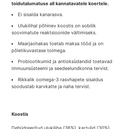
toidutalumatuse all kannatavatele koertele.
Ei sisalda kanarasva.
Ulukilihal põhinev koostis on sobilik
soovimatute reaktsioonide vältimiseks.
Maarjaohakas toetab maksa tööd ja on
põletikuvastase toimega.
Probiootikumid ja antioksüdandid toetavad
immuunsüsteemi ja seedeelundkonna tervist.
Rikkalik oomega-3 rasvhapete sisaldus
soodustab karvkatte ja naha tervist.
Koostis
Dehüdreeritud ulukiliha (36%), kartulid (30%),