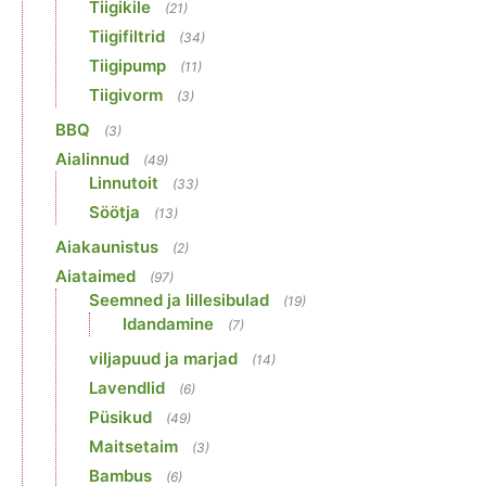
Tiigikile
(21)
Tiigifiltrid
(34)
Tiigipump
(11)
Tiigivorm
(3)
BBQ
(3)
Aialinnud
(49)
Linnutoit
(33)
Söötja
(13)
Aiakaunistus
(2)
Aiataimed
(97)
Seemned ja lillesibulad
(19)
Idandamine
(7)
viljapuud ja marjad
(14)
Lavendlid
(6)
Püsikud
(49)
Maitsetaim
(3)
Bambus
(6)