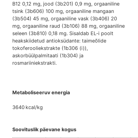
B12 0,12 mg, jood (3b201) 0,9 mg, orgaaniline
tsink (3b606) 100 mg, orgaaniline mangaan
(3b504) 45 mg, orgaaniline vask (3b406) 20
mg, orgaaniline raud (3b106) 88 mg, orgaaniline
seleen (3b810) 0,18 mg. Sisaldab EL-i poolt
heakskiidetud antioksüdante: taimeõlide
tokoferooliekstrakte (1b306 (i)),
askorbüülpalmitaati (1b304) ja
rosmariiniekstrakti.
Metaboliseeruv energia
3640 kcal/kg
Soovituslik päevane kogus