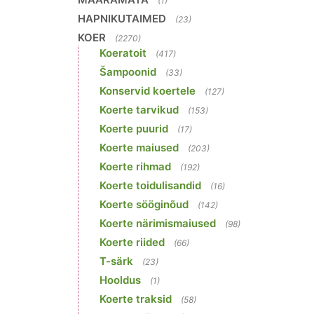
(1)
HAPNIKUTAIMED
(23)
KOER
(2270)
Koeratoit
(417)
Šampoonid
(33)
Konservid koertele
(127)
Koerte tarvikud
(153)
Koerte puurid
(17)
Koerte maiused
(203)
Koerte rihmad
(192)
Koerte toidulisandid
(16)
Koerte sööginõud
(142)
Koerte närimismaiused
(98)
Koerte riided
(66)
T-särk
(23)
Hooldus
(1)
Koerte traksid
(58)