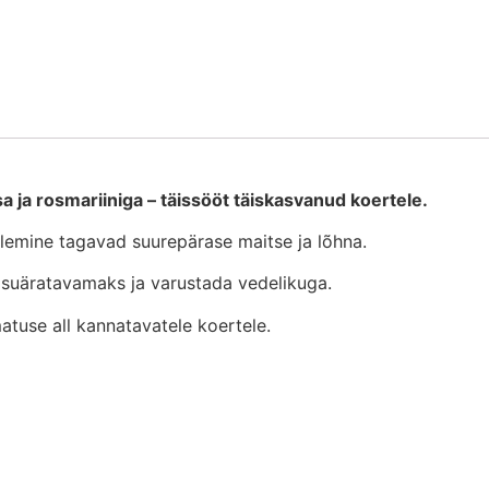
a ja rosmariiniga – täissööt täiskasvanud koertele.
ötlemine tagavad suurepärase maitse ja lõhna.
 isuäratavamaks ja varustada vedelikuga.
matuse all kannatavatele koertele.