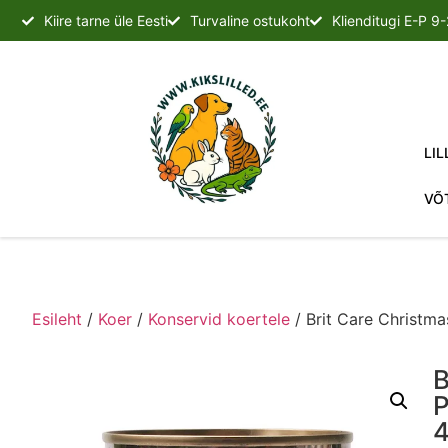
Kiire tarne üle Eesti
Turvaline ostukoht
Klienditugi E-P 9
LIL
VÕ
Esileht
/
Koer
/
Konservid koertele
/ Brit Care Christm
B
P