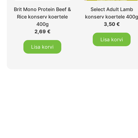
Brit Mono Protein Beef &
Select Adult Lamb
Rice konserv koertele
konserv koertele 400
400g
3,50
€
2,69
€
Lisa korvi
Lisa korvi