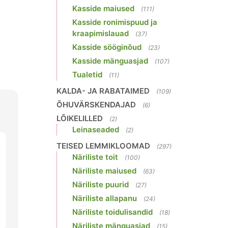
Kasside maiused
(111)
Kasside ronimispuud ja
kraapimislauad
(37)
Kasside sööginõud
(23)
Kasside mänguasjad
(107)
Tualetid
(11)
KALDA- JA RABATAIMED
(109)
ÕHUVÄRSKENDAJAD
(6)
LÕIKELILLED
(2)
Leinaseaded
(2)
TEISED LEMMIKLOOMAD
(297)
Näriliste toit
(100)
Näriliste maiused
(63)
Näriliste puurid
(27)
Näriliste allapanu
(24)
Näriliste toidulisandid
(18)
Näriliste mänguasjad
(15)