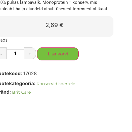
0% puhas lambavalk. Monoprotein = konserv, mis
saldab liha ja elundeid ainult ühesest loomsest allikast.
2,69
€
laos
-
+
Lisa korvi
ootekood:
17628
ootekategooria:
Konservid koertele
ränd:
Brit Care