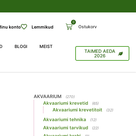
0
Ostukorv
inu konto
Lemmikud
D
BLOGI
MEIST
TAIMED AEDA
2026
AKVAARIUM
(270)
Akvaariumi krevetid
(65)
Akvaariumi krevetitoit
(32)
Akvaariumi tehnika
(12)
Akvaariumi tarvikud
(22)
Akvaariumi krabi