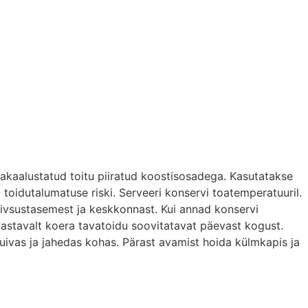
sakaalustatud toitu piiratud koostisosadega. Kasutatakse
a toidutalumatuse riski. Serveeri konservi toatemperatuuril.
tiivsustasemest ja keskkonnast. Kui annad konservi
astavalt koera tavatoidu soovitatavat päevast kogust.
uivas ja jahedas kohas. Pärast avamist hoida külmkapis ja