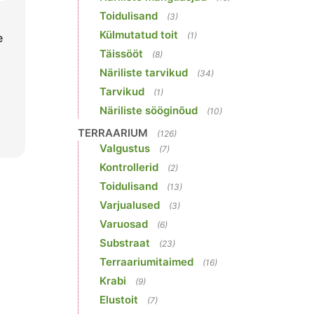
Toidulisand
(3)
Külmutatud toit
(1)
e
Täissööt
(8)
Näriliste tarvikud
(34)
Tarvikud
(1)
Näriliste sööginõud
(10)
TERRAARIUM
(126)
Valgustus
(7)
Kontrollerid
(2)
Toidulisand
(13)
Varjualused
(3)
Varuosad
(6)
Substraat
(23)
Terraariumitaimed
(16)
Krabi
(9)
Elustoit
(7)