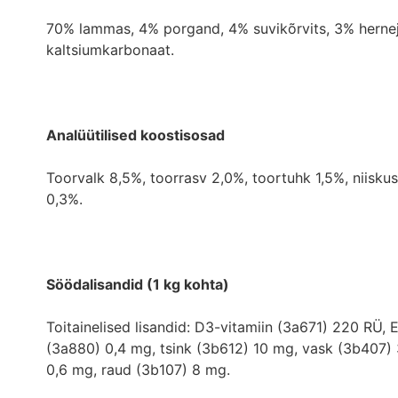
70% lammas, 4% porgand, 4% suvikõrvits, 3% herneja
kaltsiumkarbonaat.
Analüütilised koostisosad
Toorvalk 8,5%, toorrasv 2,0%, toortuhk 1,5%, niisku
0,3%.
Söödalisandid (1 kg kohta)
Toitainelised lisandid: D3-vitamiin (3a671) 220 RÜ, 
(3a880) 0,4 mg, tsink (3b612) 10 mg, vask (3b407)
0,6 mg, raud (3b107) 8 mg.