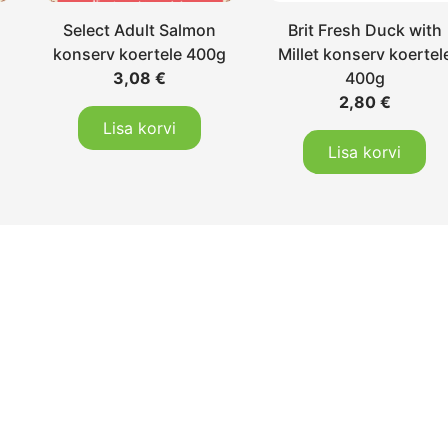
Select Adult Salmon
Brit Fresh Duck with
g
konserv koertele 400g
Millet konserv koertel
3,08
€
400g
2,80
€
Lisa korvi
Lisa korvi