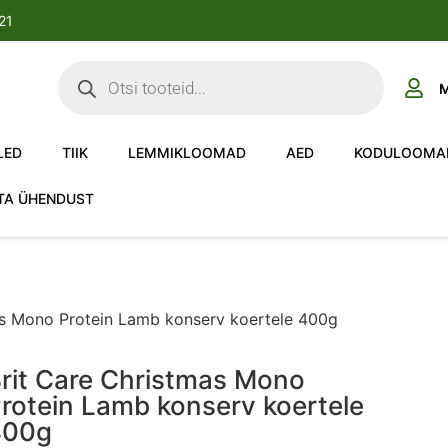
-21
M
LED
TIIK
LEMMIKLOOMAD
AED
KODULOOMA
TA ÜHENDUST
as Mono Protein Lamb konserv koertele 400g
rit Care Christmas Mono
rotein Lamb konserv koertele
400g