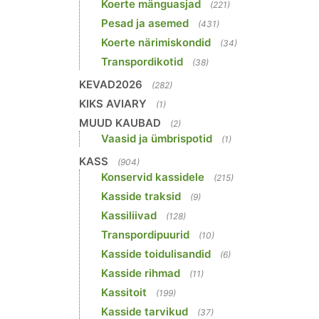
Koerte mänguasjad
(221)
Pesad ja asemed
(431)
Koerte närimiskondid
(34)
Transpordikotid
(38)
KEVAD2026
(282)
KIKS AVIARY
(1)
MUUD KAUBAD
(2)
Vaasid ja ümbrispotid
(1)
KASS
(904)
Konservid kassidele
(215)
Kasside traksid
(9)
Kassiliivad
(128)
Transpordipuurid
(10)
Kasside toidulisandid
(6)
Kasside rihmad
(11)
Kassitoit
(199)
Kasside tarvikud
(37)