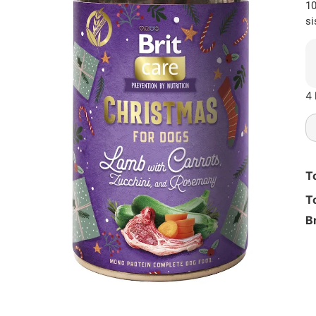
10
si
4 
T
T
B