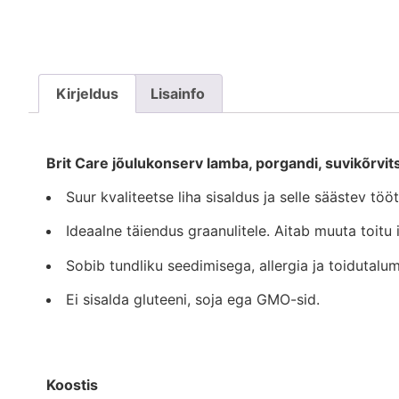
Kirjeldus
Lisainfo
Brit Care jõulukonserv lamba, porgandi, suvikõrvits
Suur kvaliteetse liha sisaldus ja selle säästev tö
Ideaalne täiendus graanulitele. Aitab muuta toitu
Sobib tundliku seedimisega, allergia ja toidutalu
Ei sisalda gluteeni, soja ega GMO-sid.
Koostis