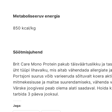
Metaboliseeruv energia
850 kcal/kg
Söötmisjuhend
Brit Care Mono Protein pakub täisväärtuslikku ja ta
üht tüüpi lihavalku, mis aitab vähendada allergiate j
Portsjoni suurus võib varieeruda sõltuvalt koera ak
mitmekesisuse ja maitse suurendamiseks, vähenda v
Värske joogivesi peab olema alati saadaval. Hoida k
tarbida 3 päeva jooksul.
Jaga: