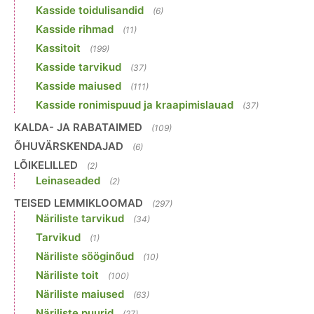
Kasside toidulisandid
(6)
Kasside rihmad
(11)
Kassitoit
(199)
Kasside tarvikud
(37)
Kasside maiused
(111)
Kasside ronimispuud ja kraapimislauad
(37)
KALDA- JA RABATAIMED
(109)
ÕHUVÄRSKENDAJAD
(6)
LÕIKELILLED
(2)
Leinaseaded
(2)
TEISED LEMMIKLOOMAD
(297)
Näriliste tarvikud
(34)
Tarvikud
(1)
Näriliste sööginõud
(10)
Näriliste toit
(100)
Näriliste maiused
(63)
Näriliste puurid
(27)