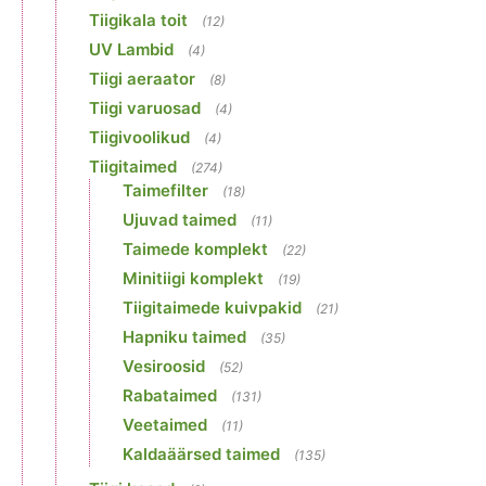
Tiigikala toit
(12)
UV Lambid
(4)
Tiigi aeraator
(8)
Tiigi varuosad
(4)
Tiigivoolikud
(4)
Tiigitaimed
(274)
Taimefilter
(18)
Ujuvad taimed
(11)
Taimede komplekt
(22)
Minitiigi komplekt
(19)
Tiigitaimede kuivpakid
(21)
Hapniku taimed
(35)
Vesiroosid
(52)
Rabataimed
(131)
Veetaimed
(11)
Kaldaäärsed taimed
(135)