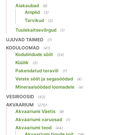
Aiakaubad
(6)
Amplid
(3)
Tarvikud
(3)
Tuulekaitsevõrgud
(1)
UJUVAD TAIMED
(7)
KODULOOMAD
(41)
Kodulindude sööt
(24)
Küülik
(3)
Pakendatud teravili
(7)
Veiste sööt ja segasöödad
(4)
Mineraalsöödad loomadele
(4)
VESIROOSID
(43)
AKVAARIUM
(270)
Akvaariumi Väetis
(8)
Akvaariumi varuosad
(1)
Akvaariumi teod
(44)
Akvaariumi tigude toit
(28)