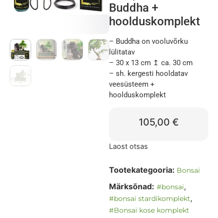
Buddha +
hoolduskomplekt
– Buddha on vooluvõrku
lülitatav
– 30 x 13 cm ↥ ca. 30 cm
– sh. kergesti hooldatav
veesüsteem +
hoolduskomplekt
105,00
€
Laost otsas
Tootekategooria:
Bonsai
Märksõnad:
,
#bonsai
,
#bonsai stardikomplekt
#Bonsai kose komplekt