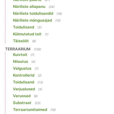
Näriliste allapanu
(24)
Näriliste toidulisandid
(18)
Näriliste mänguasjad
(15)
Toidulisand
(3)
Külmutatud toit
(1)
Täissööt
(8)
TERRAARIUM
(126)
Kuivtoit
(7)
Niisutus
(4)
Valgustus
(7)
Kontrollerid
(2)
Toidulisand
(13)
Varjualused
(3)
Varuosad
(6)
Substraat
(23)
Terraariumitaimed
(16)