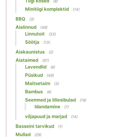
Tiigi kosed
(8)
Minitiigi komplektid
(14)
BBQ
(3)
Aialinnud
(49)
Linnutoit
(33)
Söötja
(13)
Aiakaunistus
(2)
Aiataimed
(97)
Lavendlid
(6)
Püsikud
(49)
Maitsetaim
(3)
Bambus
(6)
Seemned ja lillesibulad
(19)
Idandamine
(7)
viljapuud ja marjad
(14)
Basseini tarvikud
(1)
Mullad
(29)