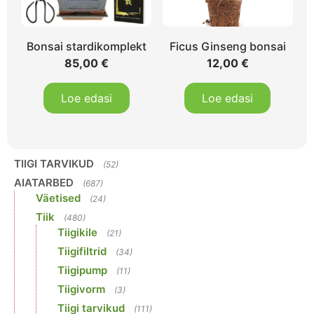
Bonsai stardikomplekt
Ficus Ginseng bonsai
85,00
€
12,00
€
Loe edasi
Loe edasi
TIIGI TARVIKUD
(52)
AIATARBED
(687)
Väetised
(24)
Tiik
(480)
Tiigikile
(21)
Tiigifiltrid
(34)
Tiigipump
(11)
Tiigivorm
(3)
Tiigi tarvikud
(111)