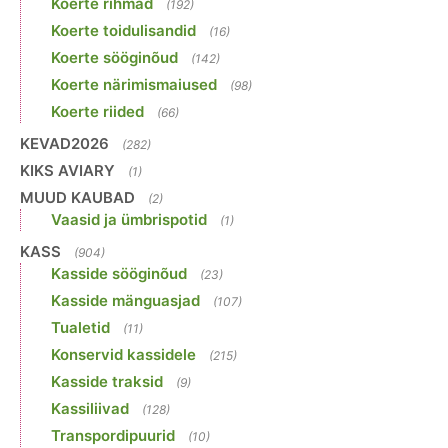
Koerte rihmad
(192)
Koerte toidulisandid
(16)
Koerte sööginõud
(142)
Koerte närimismaiused
(98)
Koerte riided
(66)
KEVAD2026
(282)
KIKS AVIARY
(1)
MUUD KAUBAD
(2)
Vaasid ja ümbrispotid
(1)
KASS
(904)
Kasside sööginõud
(23)
Kasside mänguasjad
(107)
Tualetid
(11)
Konservid kassidele
(215)
Kasside traksid
(9)
Kassiliivad
(128)
Transpordipuurid
(10)