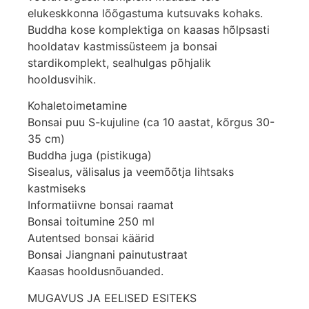
elukeskkonna lõõgastuma kutsuvaks kohaks.
Buddha kose komplektiga on kaasas hõlpsasti
hooldatav kastmissüsteem ja bonsai
stardikomplekt, sealhulgas põhjalik
hooldusvihik.
Kohaletoimetamine
Bonsai puu S-kujuline (ca 10 aastat, kõrgus 30-
35 cm)
Buddha juga (pistikuga)
Sisealus, välisalus ja veemõõtja lihtsaks
kastmiseks
Informatiivne bonsai raamat
Bonsai toitumine 250 ml
Autentsed bonsai käärid
Bonsai Jiangnani painutustraat
Kaasas hooldusnõuanded.
MUGAVUS JA EELISED ESITEKS