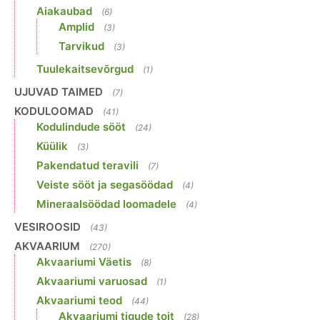
Aiakaubad
(6)
Amplid
(3)
Tarvikud
(3)
Tuulekaitsevõrgud
(1)
UJUVAD TAIMED
(7)
KODULOOMAD
(41)
Kodulindude sööt
(24)
Küülik
(3)
Pakendatud teravili
(7)
Veiste sööt ja segasöödad
(4)
Mineraalsöödad loomadele
(4)
VESIROOSID
(43)
AKVAARIUM
(270)
Akvaariumi Väetis
(8)
Akvaariumi varuosad
(1)
Akvaariumi teod
(44)
Akvaariumi tigude toit
(28)