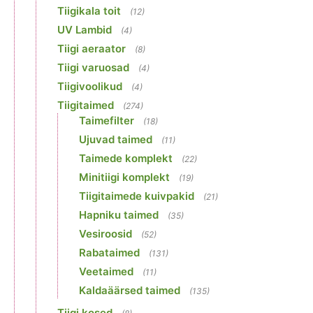
Tiigikala toit
(12)
UV Lambid
(4)
Tiigi aeraator
(8)
Tiigi varuosad
(4)
Tiigivoolikud
(4)
Tiigitaimed
(274)
Taimefilter
(18)
Ujuvad taimed
(11)
Taimede komplekt
(22)
Minitiigi komplekt
(19)
Tiigitaimede kuivpakid
(21)
Hapniku taimed
(35)
Vesiroosid
(52)
Rabataimed
(131)
Veetaimed
(11)
Kaldaäärsed taimed
(135)
Tiigi kosed