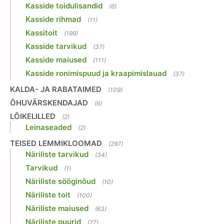
Kasside toidulisandid
(6)
Kasside rihmad
(11)
Kassitoit
(199)
Kasside tarvikud
(37)
Kasside maiused
(111)
Kasside ronimispuud ja kraapimislauad
(37)
KALDA- JA RABATAIMED
(109)
ÕHUVÄRSKENDAJAD
(6)
LÕIKELILLED
(2)
Leinaseaded
(2)
TEISED LEMMIKLOOMAD
(297)
Näriliste tarvikud
(34)
Tarvikud
(1)
Näriliste sööginõud
(10)
Näriliste toit
(100)
Näriliste maiused
(63)
Näriliste puurid
(27)