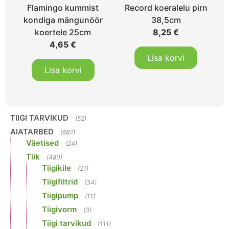
Flamingo kummist
Record koeralelu pirn
kondiga mängunöör
38,5cm
koertele 25cm
8,25
€
4,65
€
Lisa korvi
Lisa korvi
TIIGI TARVIKUD
(52)
AIATARBED
(687)
Väetised
(24)
Tiik
(480)
Tiigikile
(21)
Tiigifiltrid
(34)
Tiigipump
(11)
Tiigivorm
(3)
Tiigi tarvikud
(111)