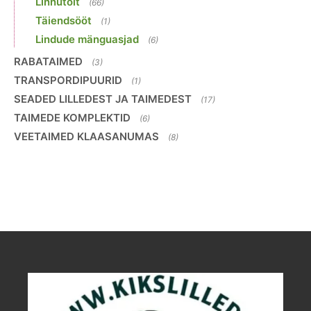
Linnutoit
(66)
Täiendsööt
(1)
Lindude mänguasjad
(6)
RABATAIMED
(3)
TRANSPORDIPUURID
(1)
SEADED LILLEDEST JA TAIMEDEST
(17)
TAIMEDE KOMPLEKTID
(6)
VEETAIMED KLAASANUMAS
(8)