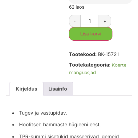
62 laos
-
+
Lisa korvi
Tootekood:
BK-15721
Tootekategooria:
Koerte
mänguasjad
Kirjeldus
Lisainfo
Tugev ja vastupidav.
Hoolitseb hammaste hügieeni eest.
TPR-kummi sisetükid masseerivad igemeid.