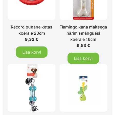
Record punane ketas
Flamingo kana maitsega
koerale 20cm
närimismänguasi
9,32
€
koerale 16cm
6,53
€
Lisa korvi
Lisa korvi