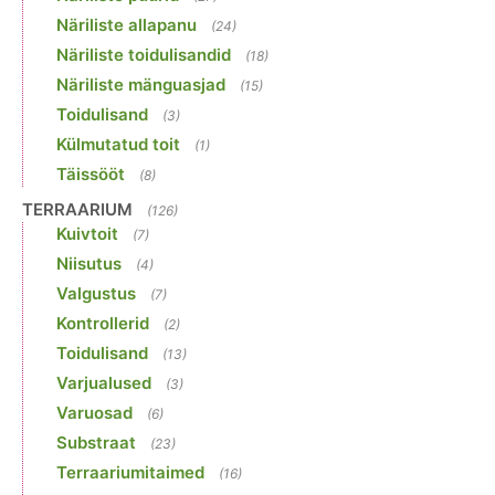
Näriliste allapanu
(24)
Näriliste toidulisandid
(18)
Näriliste mänguasjad
(15)
Toidulisand
(3)
Külmutatud toit
(1)
Täissööt
(8)
TERRAARIUM
(126)
Kuivtoit
(7)
Niisutus
(4)
Valgustus
(7)
Kontrollerid
(2)
Toidulisand
(13)
Varjualused
(3)
Varuosad
(6)
Substraat
(23)
Terraariumitaimed
(16)