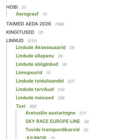
HOBI
(1)
Aerograaf
(1)
TAIMED AEDA 2026
(189)
KINGITUSED
(2)
LINNUD
(232)
Lindude Aksessuaarid
(3)
Lindude allapanu
(5)
Lindude sööginõud
(4)
Linnupuurid
(1)
Lindude toidulisandid
(27)
Lindude tarvikud
(14)
Lindude maiused
(28)
Tuvi
(83)
Aretusliin aastaringne
(17)
SKY RACE EUROPE LINE
(6)
Tuvide transpordikorvid
(2)
JUUNIOR
(7)