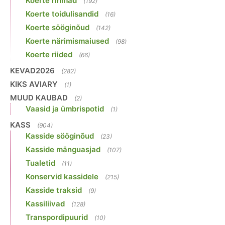
Koerte rihmad
(192)
Koerte toidulisandid
(16)
Koerte sööginõud
(142)
Koerte närimismaiused
(98)
Koerte riided
(66)
KEVAD2026
(282)
KIKS AVIARY
(1)
MUUD KAUBAD
(2)
Vaasid ja ümbrispotid
(1)
KASS
(904)
Kasside sööginõud
(23)
Kasside mänguasjad
(107)
Tualetid
(11)
Konservid kassidele
(215)
Kasside traksid
(9)
Kassiliivad
(128)
Transpordipuurid
(10)