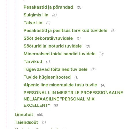
Pesakastid ja põrandad
(3)
Sulgimis liin
(4)
Talve liin
(2)
Pesakastid ja pesitsus tarvikud tuvidele
(6)
Sööt dekoratiivtuvidele
(1)
Sööturid ja jooturid tuvidele
(3)
Mineraalsed toidulisandid tuvidele
(9)
Tarvikud
(1)
Tugevdavad toitained tuvidele
(7)
Tuvide hügieenitooted
(1)
Alpenic line mineraalide tasu tuvile
(4)
PERSONAL LIIN MEISTRILE PROFESSIONAALNE
NELJAFAASILINE "PERSONAL MIX
EXCELLENT"
(8)
Linnutoit
(66)
Täiendsööt
(1)