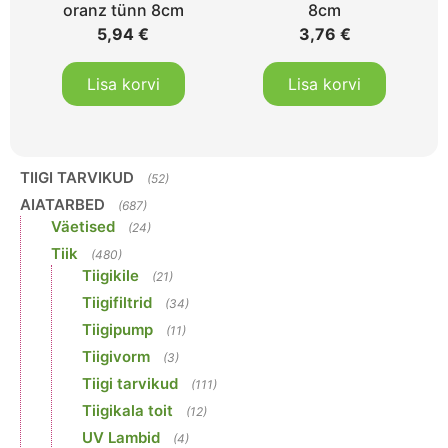
oranz tünn 8cm
8cm
5,94
€
3,76
€
Lisa korvi
Lisa korvi
TIIGI TARVIKUD
(52)
AIATARBED
(687)
Väetised
(24)
Tiik
(480)
Tiigikile
(21)
Tiigifiltrid
(34)
Tiigipump
(11)
Tiigivorm
(3)
Tiigi tarvikud
(111)
Tiigikala toit
(12)
UV Lambid
(4)