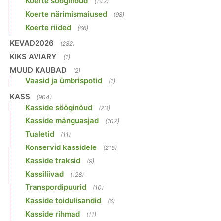
Koerte sööginõud
(142)
Koerte närimismaiused
(98)
Koerte riided
(66)
KEVAD2026
(282)
KIKS AVIARY
(1)
MUUD KAUBAD
(2)
Vaasid ja ümbrispotid
(1)
KASS
(904)
Kasside sööginõud
(23)
Kasside mänguasjad
(107)
Tualetid
(11)
Konservid kassidele
(215)
Kasside traksid
(9)
Kassiliivad
(128)
Transpordipuurid
(10)
Kasside toidulisandid
(6)
Kasside rihmad
(11)