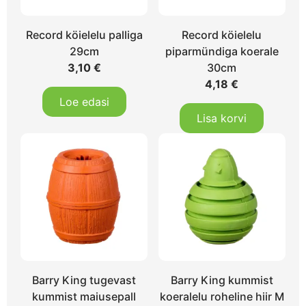
Record köielelu palliga
Record köielelu
29cm
piparmündiga koerale
3,10
€
30cm
4,18
€
Loe edasi
Lisa korvi
Barry King tugevast
Barry King kummist
kummist maiusepall
koeralelu roheline hiir M