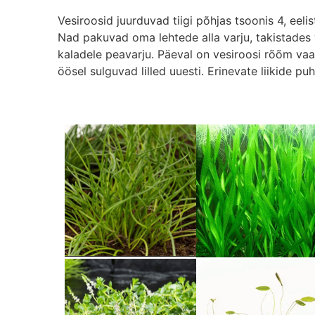
Vesiroosid juurduvad tiigi põhjas tsoonis 4, eelis
Nad pakuvad oma lehtede alla varju, takistades
kaladele peavarju. Päeval on vesiroosi rõõm vaad
öösel sulguvad lilled uuesti. Erinevate liikide puh