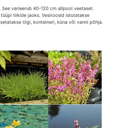
. See varieerub 40-120 cm allpool veetaset.
tüüpi tiikide jaoks. Vesiroosid istutatakse
asetatakse tiigi, konteineri, küna või vanni põhja.