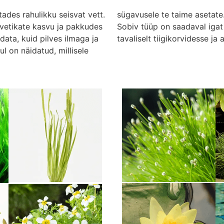
tades rahulikku seisvat vett.
sügavusele te taime asetate
 vetikate kasvu ja pakkudes
Sobiv tüüp on saadaval igat 
ata, kuid pilves ilmaga ja
tavaliselt tiigikorvidesse ja 
ul on näidatud, millisele