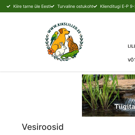
Kiire tarne üle Eesti
Turvaline ostukoht
Klienditugi E-P 9
LIL
VÕ
Vesiroosid