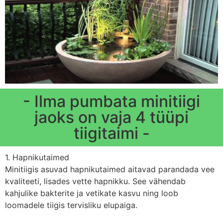
- Ilma pumbata minitiigi
jaoks on vaja 4 tüüpi
tiigitaimi -
1. Hapnikutaimed
Minitiigis asuvad hapnikutaimed aitavad parandada vee
kvaliteeti, lisades vette hapnikku. See vähendab
kahjulike bakterite ja vetikate kasvu ning loob
loomadele tiigis tervisliku elupaiga.