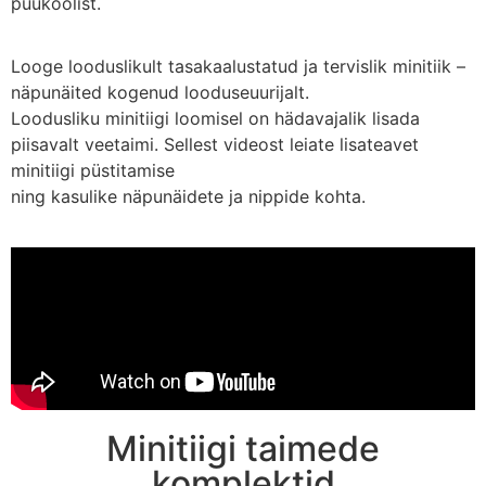
puukoolist.
Looge looduslikult tasakaalustatud ja tervislik minitiik –
näpunäited kogenud looduseuurijalt.
Loodusliku minitiigi loomisel on hädavajalik lisada
piisavalt veetaimi. Sellest videost leiate lisateavet
minitiigi püstitamise
ning kasulike näpunäidete ja nippide kohta.
Minitiigi taimede
komplektid