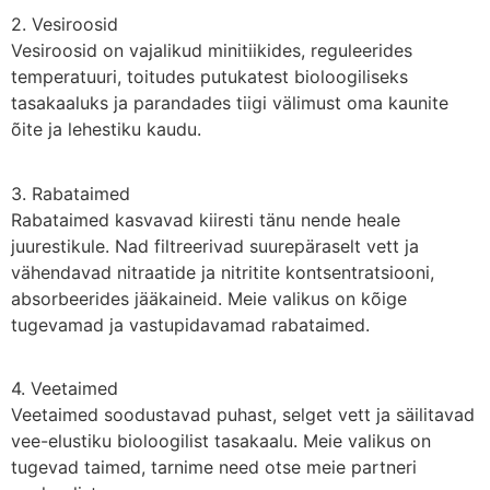
2. Vesiroosid
Vesiroosid on vajalikud minitiikides, reguleerides
temperatuuri, toitudes putukatest bioloogiliseks
tasakaaluks ja parandades tiigi välimust oma kaunite
õite ja lehestiku kaudu.
3. Rabataimed
Rabataimed kasvavad kiiresti tänu nende heale
juurestikule. Nad filtreerivad suurepäraselt vett ja
vähendavad nitraatide ja nitritite kontsentratsiooni,
absorbeerides jääkaineid. Meie valikus on kõige
tugevamad ja vastupidavamad rabataimed.
4. Veetaimed
Veetaimed soodustavad puhast, selget vett ja säilitavad
vee-elustiku bioloogilist tasakaalu. Meie valikus on
tugevad taimed, tarnime need otse meie partneri