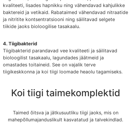
kvaliteeti, lisades hapnikku ning vähendavad kahjulikke
baktereid ja vetikaid. Rabataimed vähendavad nitraatide
ja nitritite kontsentratsiooni ning säilitavad selgete
tiikide jaoks bioloogilise tasakaalu.
4. Tiigibakterid
Tiigibakterid parandavad vee kvaliteeti ja säilitavad
bioloogilist tasakaalu, lagundades jäätmeid ja
omastades toitaineid. See on vajalik terve
tiigikeskkonna ja koi tiigi loomade heaolu tagamiseks.
Koi tiigi taimekomplektid
Taimed õitsva ja jätkusuutliku tiigi jaoks, mis on
mahepõllumajanduslikult kasvatatud ja talvekindlad.