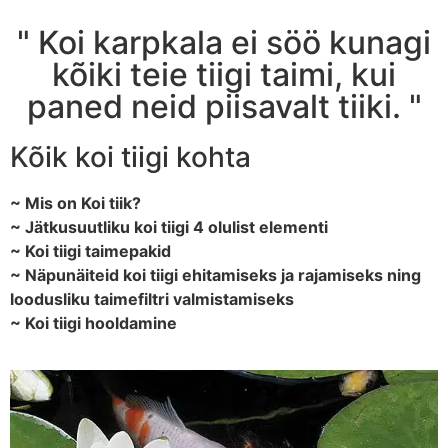
" Koi karpkala ei söö kunagi
kõiki teie tiigi taimi, kui
paned neid piisavalt tiiki. "
Kõik koi tiigi kohta
~ Mis on Koi tiik?
~ Jätkusuutliku koi tiigi 4 olulist elementi
~ Koi tiigi taimepakid
~ Näpunäiteid koi tiigi ehitamiseks ja rajamiseks ning
loodusliku taimefiltri valmistamiseks
~ Koi tiigi hooldamine