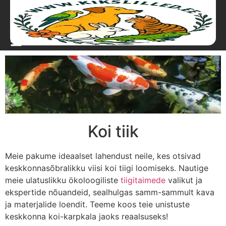
Koi tiik
Meie pakume ideaalset lahendust neile, kes otsivad
keskkonnasõbralikku viisi koi tiigi loomiseks. Nautige
meie ulatuslikku ökoloogiliste
tiigitaimede
valikut ja
ekspertide nõuandeid, sealhulgas samm-sammult kava
ja materjalide loendit. Teeme koos teie unistuste
keskkonna koi-karpkala jaoks reaalsuseks!