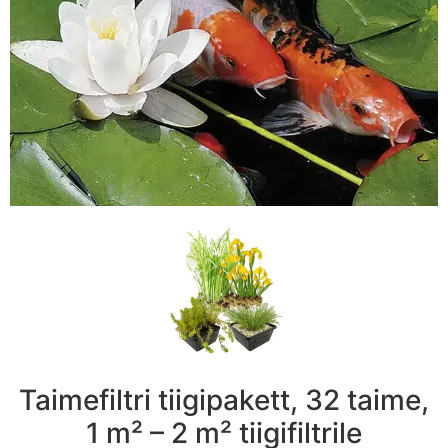
Taimefiltri tiigipakett, 32 taime,
1 m² – 2 m² tiigifiltrile