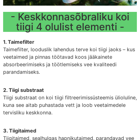
- Keskkonnasõbraliku koi
tiigi 4 olulist elementi -
1. Taimefilter
Taimefilter, looduslik lahendus terve koi tiigi jaoks – kus
veetaimed ja pinnas töötavad koos jääkainete
absorbeerimiseks ja töötlemiseks vee kvaliteedi
parandamiseks.
2. Tiigi substraat
Tiigi substraat on koi tiigi filtreerimissüsteemis ülioluline,
kuna see aitab puhastada vett ja loob veetaimedele
tervisliku keskkonna.
3. Tiigitaimed
Tiigitaimed, sealhulgas hapnikutaimed, parandavad vee